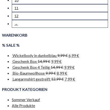
10
11
12
→
WARENKORB
% SALE %
Wickelbody in dunkelblau
9,99
€
6,99
€
Geschenk Box
14,99
€
9,99
€
Geschenk Box 4 Teilig
14,99
€
9,99
€
Bio-Baumwollhose
9,99
€
8,99
€
Langarmshirt gestreift
12,99
€
7,99
€
PRODUKT KATEGORIEN
Sommer Verkauf
Alle Produkte