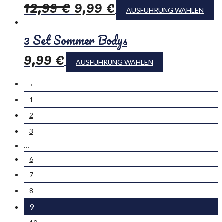
12,99
€
9,99
€
AUSFÜHRUNG WÄHLEN
3 Set Sommer Bodys
9,99
€
AUSFÜHRUNG WÄHLEN
←
1
2
3
…
6
7
8
9