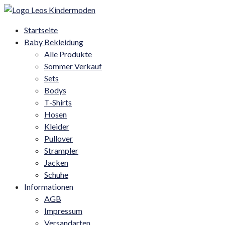
Startseite
Baby Bekleidung
Alle Produkte
Sommer Verkauf
Sets
Bodys
T-Shirts
Hosen
Kleider
Pullover
Strampler
Jacken
Schuhe
Informationen
AGB
Impressum
Versandarten