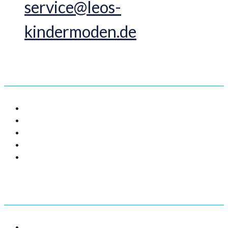
service@leos-
kindermoden.de
Informationen
AGB
Impressum
Datenschutz
Versandarten
Widerrufsbelehrung
Mein Account
Adressen