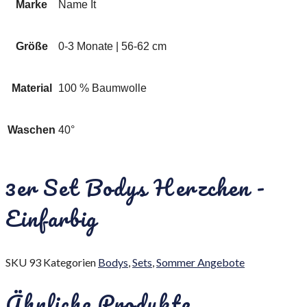
Marke
Name It
Größe
0-3 Monate | 56-62 cm
Material
100 % Baumwolle
Waschen
40°
3er Set Bodys Herzchen -
Einfarbig
SKU
93
Kategorien
Bodys
,
Sets
,
Sommer Angebote
Ähnliche Produkte