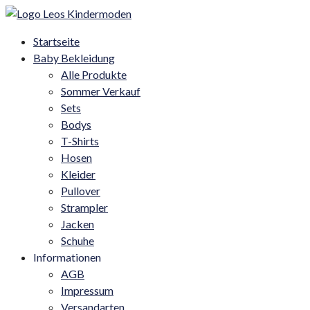
Startseite
Baby Bekleidung
Alle Produkte
Sommer Verkauf
Sets
Bodys
T-Shirts
Hosen
Kleider
Pullover
Strampler
Jacken
Schuhe
Informationen
AGB
Impressum
Versandarten