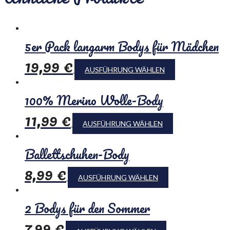
5er Pack langarm Bodys für Mädchen
19,99
€
AUSFÜHRUNG WÄHLEN
100% Merino Wolle-Body
11,99
€
AUSFÜHRUNG WÄHLEN
Ballettschuhen-Body
8,99
€
AUSFÜHRUNG WÄHLEN
2 Bodys für den Sommer
7,99
€