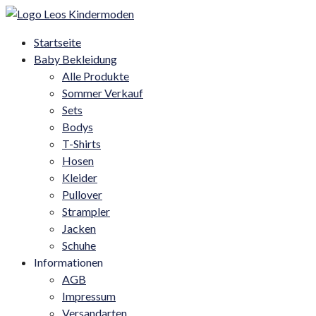
Startseite
Baby Bekleidung
Alle Produkte
Sommer Verkauf
Sets
Bodys
T-Shirts
Hosen
Kleider
Pullover
Strampler
Jacken
Schuhe
Informationen
AGB
Impressum
Versandarten