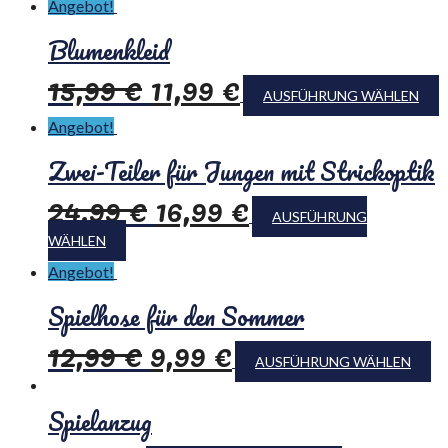
Angebot!
Blumenkleid
15,99
€
11,99
€
AUSFÜHRUNG WÄHLEN
Angebot!
Zwei-Teiler für Jungen mit Strickoptik
24,99
€
16,99
€
AUSFÜHRUNG
WÄHLEN
Angebot!
Spielhose für den Sommer
12,99
€
9,99
€
AUSFÜHRUNG WÄHLEN
Spielanzug