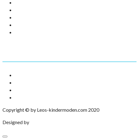
AGB
Impressum
Datenschutz
Versandarten
Widerrufsbelehrung
Mein Account
Adressen
Downloads
Bestellungen
Konto-Details
Copyright © by Leos-kindermoden.com 2020
Designed by
eXP Designs