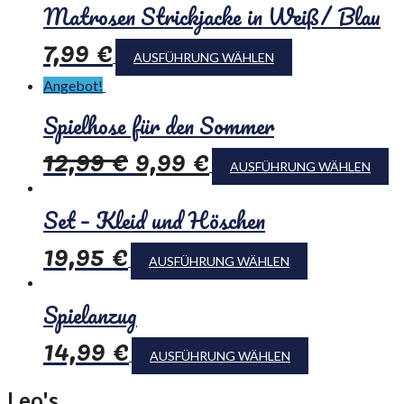
Matrosen Strickjacke in Weiß/ Blau
7,99
€
AUSFÜHRUNG WÄHLEN
Angebot!
Spielhose für den Sommer
12,99
€
9,99
€
AUSFÜHRUNG WÄHLEN
Set – Kleid und Höschen
19,95
€
AUSFÜHRUNG WÄHLEN
Spielanzug
14,99
€
AUSFÜHRUNG WÄHLEN
Leo's
Kindermoden