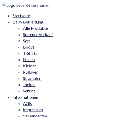
Startseite
Baby Bekleidung
Alle Produkte
Sommer Verkauf
Sets
Bodys
T-Shirts
Hosen
Kleider
Pullover
Strampler
Jacken
Schuhe
Informationen
AGB
Impressum
Versandarten