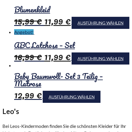
Blumenkleid
15,99
€
11,99
€
AUSFÜHRUNG WÄHLEN
Angebot!
ABC Latzhose – Set
16,99
€
11,99
€
AUSFÜHRUNG WÄHLEN
Baby Baumwoll- Set 3 Teilig –
Matrose
12,99
€
AUSFÜHRUNG WÄHLEN
Leo's
Kindermoden
Bei Leos-Kindermoden finden Sie die schönsten Kleider für Ihr