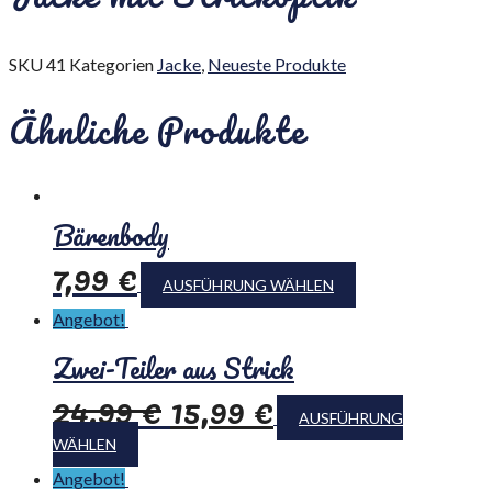
SKU
41
Kategorien
Jacke
,
Neueste Produkte
Ähnliche Produkte
Bärenbody
7,99
€
AUSFÜHRUNG WÄHLEN
Angebot!
Zwei-Teiler aus Strick
24,99
€
15,99
€
AUSFÜHRUNG
WÄHLEN
Angebot!