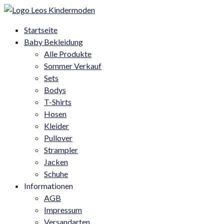
Startseite
Baby Bekleidung
Alle Produkte
Sommer Verkauf
Sets
Bodys
T-Shirts
Hosen
Kleider
Pullover
Strampler
Jacken
Schuhe
Informationen
AGB
Impressum
Versandarten