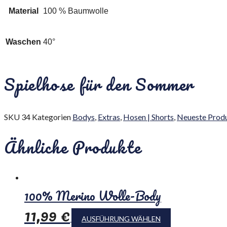
Material
100 % Baumwolle
Waschen
40°
Spielhose für den Sommer
SKU
34
Kategorien
Bodys
,
Extras
,
Hosen | Shorts
,
Neueste Prod
Ähnliche Produkte
100% Merino Wolle-Body
11,99
€
AUSFÜHRUNG WÄHLEN