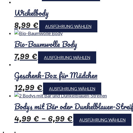
Wickelbody
8,99
€
AUSFÜHRUNG WÄHLEN
Bio-Baumwolle Body
7,99
€
AUSFÜHRUNG WÄHLEN
Geschenk-Box für Mädchen
12,99
€
AUSFÜHRUNG WÄHLEN
Bodys mit Bär oder Dunkelblauen-Strei
4,99
€
–
6,99
€
AUSFÜHRUNG WÄHLEN