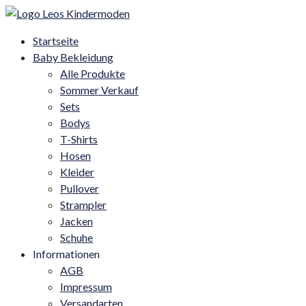
Startseite
Baby Bekleidung
Alle Produkte
Sommer Verkauf
Sets
Bodys
T-Shirts
Hosen
Kleider
Pullover
Strampler
Jacken
Schuhe
Informationen
AGB
Impressum
Versandarten