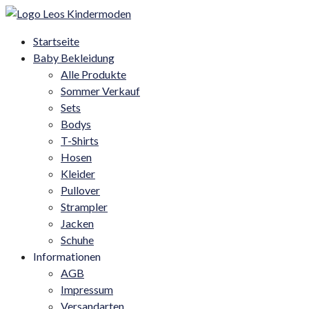
Startseite
Baby Bekleidung
Alle Produkte
Sommer Verkauf
Sets
Bodys
T-Shirts
Hosen
Kleider
Pullover
Strampler
Jacken
Schuhe
Informationen
AGB
Impressum
Versandarten