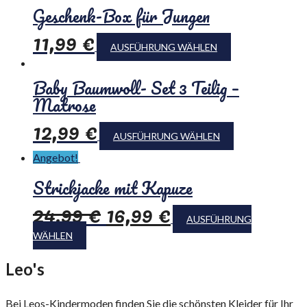
Geschenk-Box für Jungen
11,99
€
AUSFÜHRUNG WÄHLEN
Baby Baumwoll- Set 3 Teilig –
Matrose
12,99
€
AUSFÜHRUNG WÄHLEN
Angebot!
Strickjacke mit Kapuze
24,99
€
16,99
€
AUSFÜHRUNG
WÄHLEN
Leo's
Kindermoden
Bei Leos-Kindermoden finden Sie die schönsten Kleider für Ihr